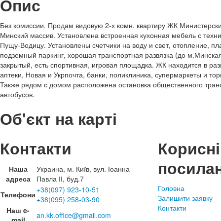
Опис
Без комиссии. Продам видовую 2-х комн. квартиру ЖК Министерски
Минский массив. Установлена встроенная кухонная мебель с техни
Пущу-Водицу. Установлены счетчики на воду и свет, отопление, пл
подземный паркинг, хорошая транспортная развязка (до м.Минская
закрытый, есть спортивная, игровая площадка. ЖК находится в раз
аптеки, Новая и Укрпочта, банки, поликлиника, супермаркеты и тор
Также рядом с домом расположена остановка общественного тран
автобусов.
Об'єкт на карті
Контакти
Корисні
посила
Наша
Украина, м. Київ, вул. Іоанна
адреса
Павла ІІ, буд.7
Головна
+38(097) 923-10-51
Телефони
Залишити заявку
+38(095) 258-03-90
Контакти
Наш e-
an.kk.office@gmail.com
mail