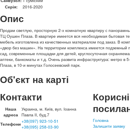
Санвузол:
1 сумісний
Серія:
2016-2020
Опис
Продам светлую, просторную 2-х комнатную квартиру с панорамн
ТЦ Оушен Плаза. В квартире имеется вся необходимая бытовая те
мебель изготовлена из качественных материалом под заказ. В ко
«двор без машин». На территории комплекса имеется подземный па
сад, современные площадки для детей, круглосуточная охраняема
аптеки, банкоматы и т.д. Очень развита инфраструктура: метро в 
Плаза, в 10-и минутах Голосеевский парк.
Об'єкт на карті
Контакти
Корисні
посила
Наша
Украина, м. Київ, вул. Іоанна
адреса
Павла ІІ, буд.7
Головна
+38(097) 923-10-51
Телефони
Залишити заявку
+38(095) 258-03-90