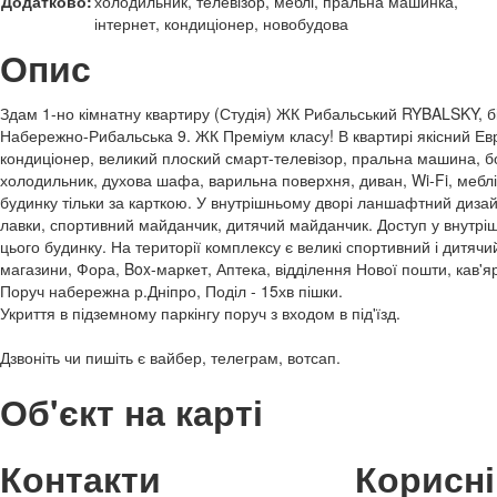
Додатково:
холодильник, телевізор, меблі, пральна машинка,
інтернет, кондиціонер, новобудова
Опис
Здам 1-но кімнатну квартиру (Студія) ЖК Рибальський RYBALSKY, бі
Набережно-Рибальська 9. ЖК Преміум класу! В квартирі якісний Евр
кондиціонер, великий плоский смарт-телевізор, пральна машина, бо
холодильник, духова шафа, варильна поверхня, диван, Wi-Fi, меблі. В
будинку тільки за карткою. У внутрішньому дворі ланшафтний дизайн
лавки, спортивний майданчик, дитячий майданчик. Доступ у внутріш
цього будинку. На території комплексу є великі спортивний і дитяч
магазини, Фора, Box-маркет, Аптека, відділення Нової пошти, кав'я
Поруч набережна р.Дніпро, Поділ - 15хв пішки.
Укриття в підземному паркінгу поруч з входом в під'їзд.
Дзвоніть чи пишіть є вайбер, телеграм, вотсап.
Об'єкт на карті
Контакти
Корисні