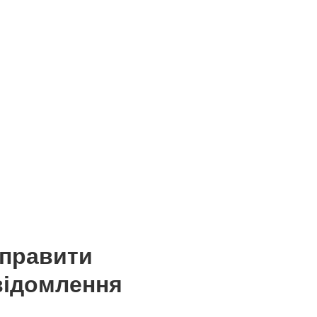
дправити
відомлення