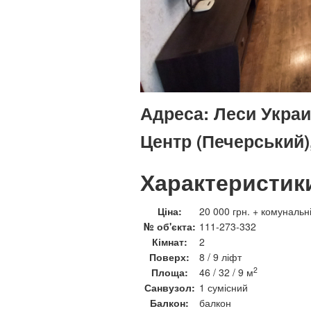
Адреса:
Леси Украин
Центр (Печерський)
Характеристик
Ціна:
20 000 грн. + комунальн
№ об'єкта:
111-273-332
Кімнат:
2
Поверх:
8 / 9 ліфт
2
Площа:
46 / 32 / 9 м
Санвузол:
1 сумісний
Балкон:
балкон