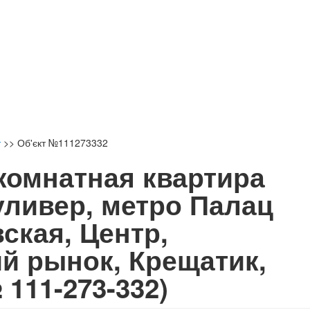
т
>>
Об'єкт №111273332
 комнатная квартира
уливер, метро Палац
ская, Центр,
й рынок, Крещатик,
 111-273-332)