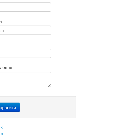
н
млення
ok
am