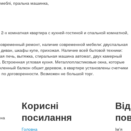
 меблі, пральна машинка,
 2-х комнатная квартира с кухней-гостиной и спальной комнатной,
современный ремонт, наличие современной мебели: двуспальная
диван, шкафы купе, прихожая. Наличие всей бытовой техники:
ая печь, вытяжка, стиральная машина автомат, двух камерный
 Встроенная угловая кухня. Металлопластиковые окна, которые
екленный балкон обшит деревом, в квартире установлены счетчики
ы по договоренности. Возможен не большой торг.
Корисні
Ві
посилання
по
нна
Головна
Ім'я