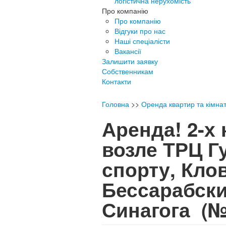
логістична нерухомість
Про компанію
Про компанію
Відгуки про нас
Наші спеціалісти
Вакансії
Залишити заявку
Собственникам
Контакти
Головна
>>
Оренда квартир та кімна
Аренда! 2-х
возле ТРЦ Г
спорту, Клов
Бессарабски
Синагога
(№