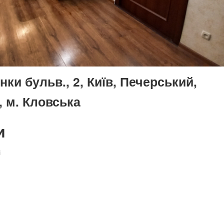
ки бульв., 2, Київ, Печерський,
, м. Кловська
и
і