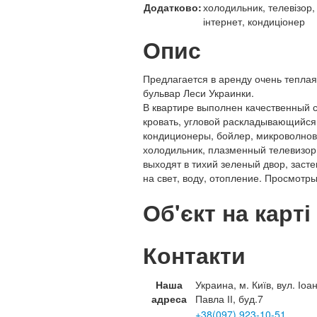
Додатково:
холодильник, телевізор,
інтернет, кондиціонер
Опис
Предлагается в аренду очень теплая
бульвар Леси Украинки.
В квартире выполнен качественный 
кровать, угловой раскладывающийся 
кондиционеры, бойлер, микроволнов
холодильник, плазменный телевизор.
выходят в тихий зеленый двор, заст
на свет, воду, отопление. Просмотр
Об'єкт на карті
Контакти
Наша
Украина, м. Київ, вул. Іоа
адреса
Павла ІІ, буд.7
+38(097) 923-10-51