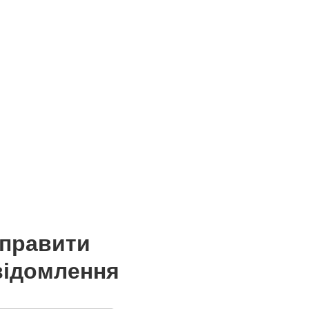
дправити
відомлення