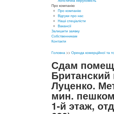
логістична нерухомість
Про компанію
Про компанію
Відгуки про нас
Наші спеціалісти
Вакансії
Залишити заявку
Собственникам
Контакти
Головна
>>
Оренда комерційної та то
Сдам помеще
Британский 
Луценко. Ме
мин. пешком
1-й этаж, о