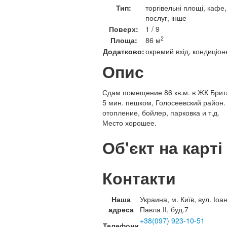
Тип:
торгівельні площі, кафе
послуг, інше
Поверх:
1 / 9
2
Площа:
86 м
Додатково:
окремий вхід, кондиціон
Опис
Сдам помещение 86 кв.м. в ЖК Брита
5 мин. пешком, Голосеевский район
отопление, бойлер, парковка и т.д.
Место хорошее.
Об'єкт на карті
Контакти
Наша
Украина, м. Київ, вул. Іоа
адреса
Павла ІІ, буд.7
+38(097) 923-10-51
Телефони