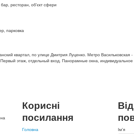
, бар, ресторан, об'єкт сфери
ер, парковка
нский квартал, по улице Дмитрия Луценко. Метро Васильковская -
. Первый этаж, отдельный вход. Панорамные окна, индивидуальное
Корисні
Ві
посилання
по
нна
Головна
Ім'я