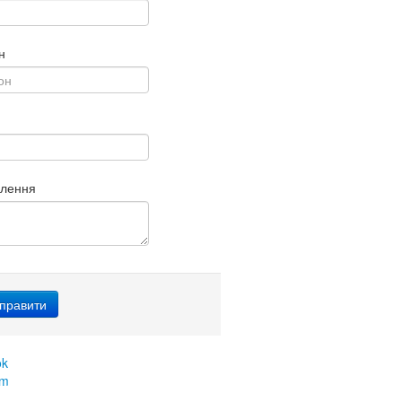
н
млення
ok
am