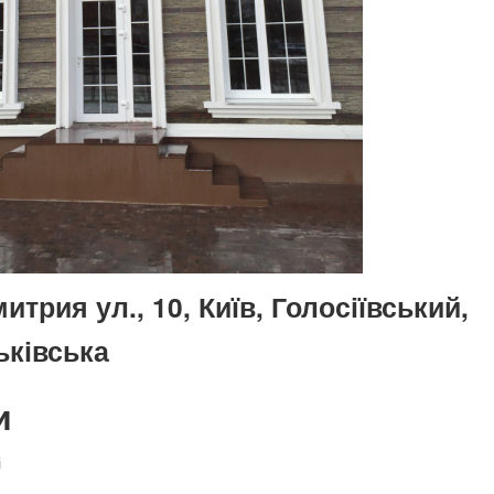
трия ул., 10, Київ, Голосіївський,
ьківська
и
і